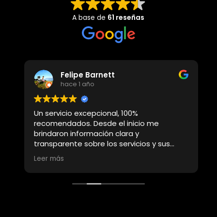
A base de
61 reseñas
Felipe Barnett
hace 1 año
Un servicio excepcional, 100%
A
recomendados. Desde el inicio me
a
brindaron información clara y
B
transparente sobre los servicios y sus
p
costos, lo que me dio mucha confianza
s
Leer más
L
para tomar una decisión. Durante todo el
m
proceso, me mantuvieron al tanto con
p
actualizaciones constantes, siempre con
una actitud amable y un alto nivel de
profesionalismo. ¡Una experiencia
realmente positiva!