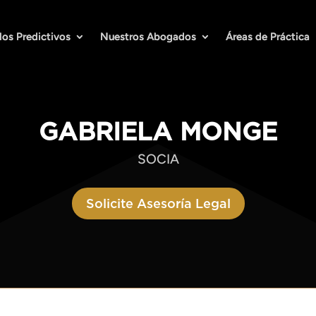
los Predictivos
los Predictivos
Nuestros Abogados
Nuestros Abogados
Áreas de Práctica
Áreas de Práctica
GABRIELA MONGE
SOCIA
Solicite Asesoría Legal