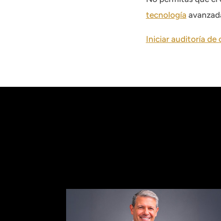
tecnología
avanzada 
Iniciar auditoría de