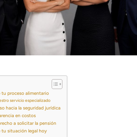
e tu proceso alimentario
stro servicio especializado
o hacia la seguridad jurídica
arencia en costos
echo a solicitar la pensión
 tu situación legal hoy