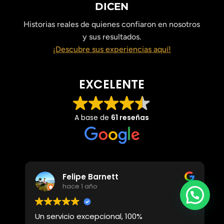
DICEN
Historias reales de quienes confiaron en nosotros
y sus resultados.
¡Descubre sus experiencias aquí!
EXCELENTE
A base de
61 reseñas
Felipe Barnett
hace 1 año
Necesitas Ayuda?
Un servicio excepcional, 100%
A