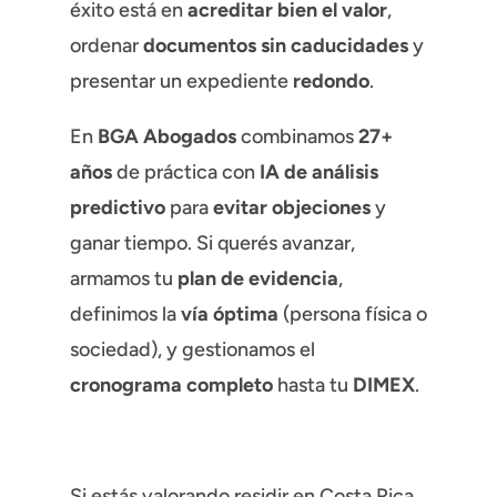
éxito está en
acreditar bien el valor
,
ordenar
documentos sin caducidades
y
presentar un expediente
redondo
.
En
BGA Abogados
combinamos
27+
años
de práctica con
IA de análisis
predictivo
para
evitar objeciones
y
ganar tiempo. Si querés avanzar,
armamos tu
plan de evidencia
,
definimos la
vía óptima
(persona física o
sociedad), y gestionamos el
cronograma completo
hasta tu
DIMEX
.
Si estás valorando residir en Costa Rica