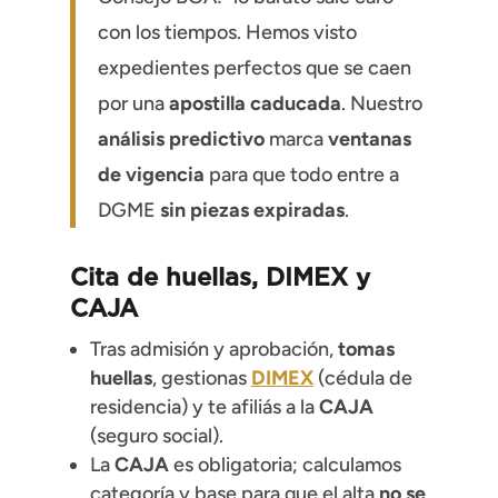
con los tiempos. Hemos visto
expedientes perfectos que se caen
por una
apostilla caducada
. Nuestro
análisis predictivo
marca
ventanas
de vigencia
para que todo entre a
DGME
sin piezas expiradas
.
Cita de
huellas
,
DIMEX
y
CAJA
Tras admisión y aprobación,
tomas
huellas
, gestionas
DIMEX
(cédula de
residencia) y te afiliás a la
CAJA
(seguro social).
La
CAJA
es obligatoria; calculamos
categoría y base para que el alta
no se