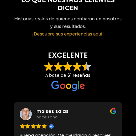
DICEN
Historias reales de quienes confiaron en nosotros
y sus resultados.
¡Descubre sus experiencias aquí!
EXCELENTE
A base de
61 reseñas
moises salas
Felipe B
hace 1 año
hace 1 añ
atención. Me ayudaron a resolver
Un servicio exce