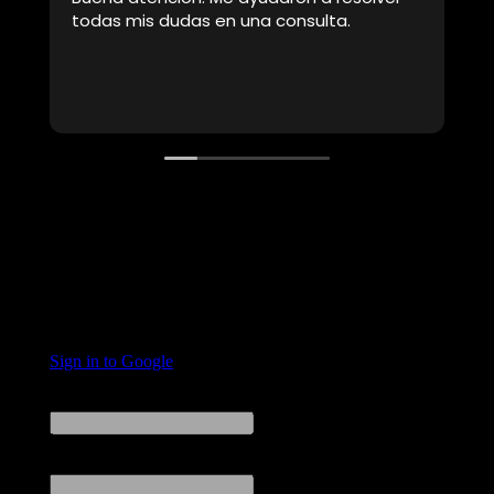
mis dudas en una consulta.
recomendados. D
brindaron inform
transparente sob
costos, lo que 
Leer más
para tomar una 
proceso, me man
actualizaciones
una actitud amab
profesionalismo.
realmente positi