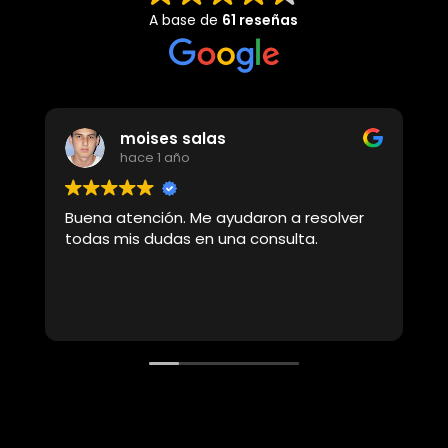
A base de
61 reseñas
moises salas
hace 1 año
Buena atención. Me ayudaron a resolver
U
todas mis dudas en una consulta.
r
b
t
c
L
p
p
a
u
p
r